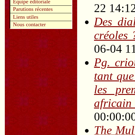
Equipe éditoriale
22 14:1
Parutions récentes
Liens utiles
Des dia
Nous contacter
créoles
06-04 1
Pg.
crio
tant que
les pre
africain
00:00:0
The Mul