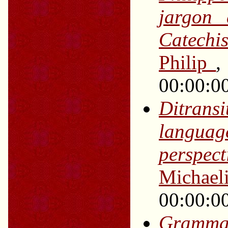
jargon 
Catechis
Philip
00:00:0
Ditrans
langua
perspect
Michae
00:00:0
Grammati