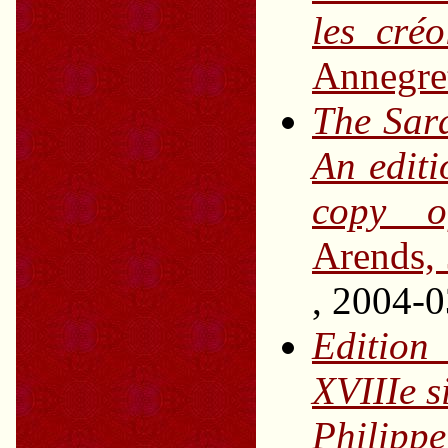
les cré
Annegre
The Sar
An editi
copy o
Arends,
, 2004-
Edition
XVIIIe si
Philippe