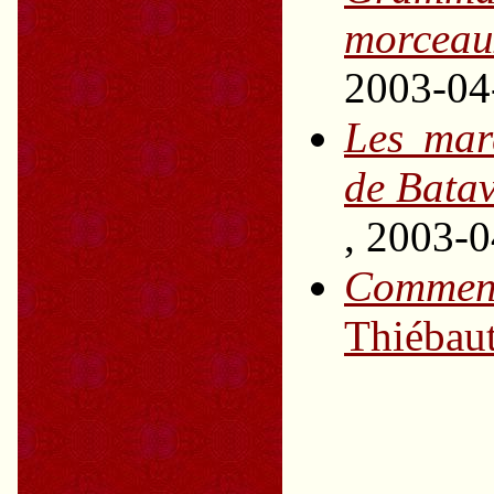
morceau
2003-04
Les mar
de Batav
, 2003-
Commen
Thiébau