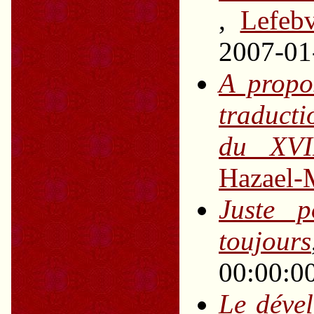
,
Lefebv
2007-01
A prop
traduct
du XVI
Hazael-
Juste 
toujours
00:00:0
Le déve