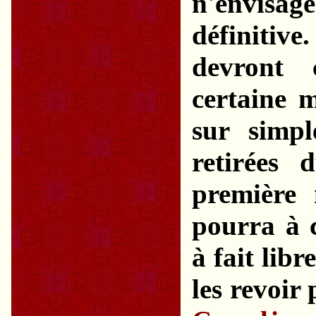
n'envis
définiti
devront 
certaine m
sur simpl
retirées 
première 
pourra à 
à fait lib
les revoir 