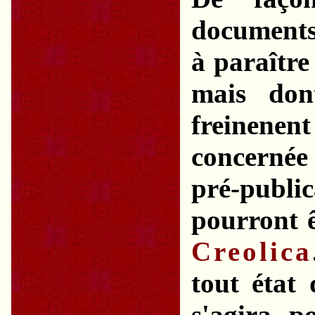
documents 
à paraître
mais dont
freinenen
concernée
pré-publ
pourront ê
Creolica
tout état 
s'agira p