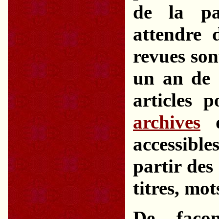
de la pa
attendre 
revues son
un an de m
articles p
archives
d
accessibl
partir des
titres, mot
De façon