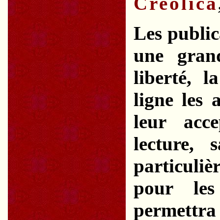
Creolica
Les public
une gran
liberté, 
ligne les 
leur acc
lecture, 
particuliè
pour le
permettra