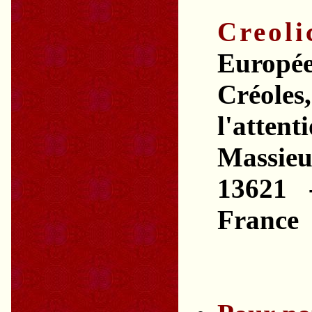
Creoli
Europé
Créoles
l'attent
Massie
13621 
France