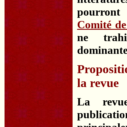
pourront 
Comité de
ne trah
dominante 
Propositi
la revue
La rev
publica