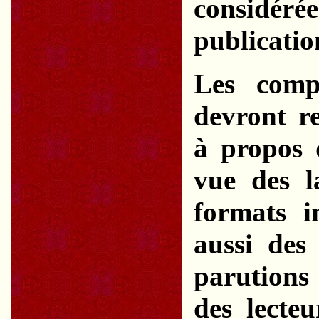
considéré
publicatio
Les comp
devront r
à propos d
vue des l
formats i
aussi des
parutions
des lecte