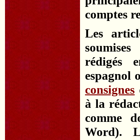
principa
comptes re
Les artic
soumises
rédigés e
espagnol o
consignes
à la rédac
comme doc
Word). Le