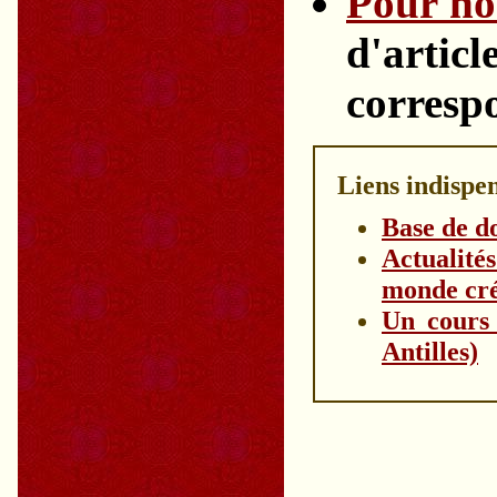
Pour no
d'artic
correspo
Liens indispen
Base de d
Actualité
monde cré
Un cours d
Antilles)