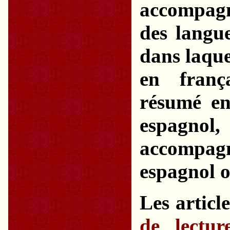
accompag
des langue
dans laquel
en franç
résumé en
espagnol
accompagn
espagnol o
Les articl
de lectu