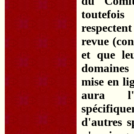
du Comit
toutefoi
respectent
revue (con
et que le
domaines
mise en li
aura l'
spécifiq
d'autres s