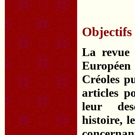
Objectifs
La revu
Européen
Créoles pu
articles p
leur desc
histoire, l
concerna