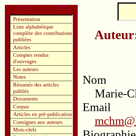
Présentation
Liste alphabétique
Auteur:
complète des contributions
publiées
Articles
Comptes rendus
d'ouvrages
Les auteurs
Nom
Notes
Résumés des articles
Marie-C
publiés
Documents
Email
Corpus
Articles en pré-publication
mchm@ha
Consignes aux auteurs
Mots-clefs
Biographie