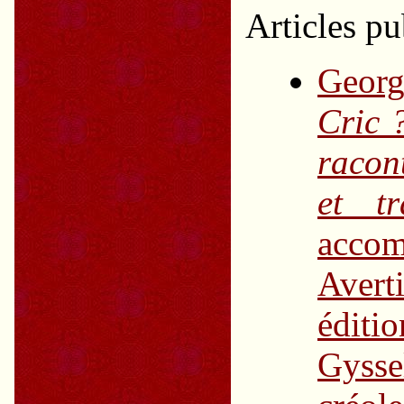
Articles pu
Geor
Cric 
racon
et tr
accom
Avert
éditi
Gyss