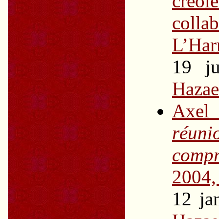
créol
coll
L’Har
19 j
Hazae
Axel
réun
compr
2004,
12 ja