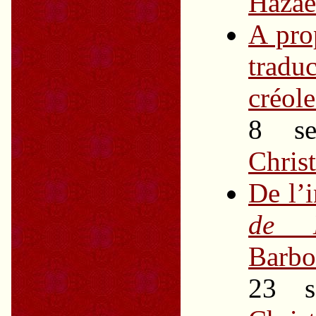
Hazae
A pro
trad
créole
8 se
Chris
De l’
de M
Barbo
23 s