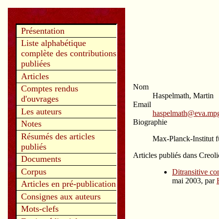
Présentation
Liste alphabétique
complète des contributions
publiées
Articles
Nom
Comptes rendus
Haspelmath, Martin
d'ouvrages
Email
Les auteurs
haspelmath@eva.mp
Biographie
Notes
Résumés des articles
Max-Planck-Institut f
publiés
Articles publiés dans Creoli
Documents
Corpus
Ditransitive co
mai 2003, par
Articles en pré-publication
Consignes aux auteurs
Mots-clefs