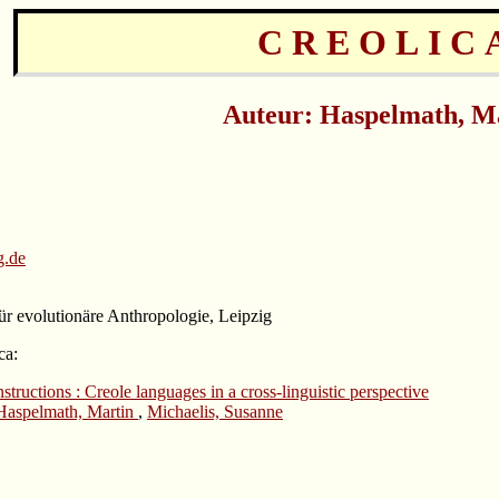
CREOLIC
Auteur: Haspelmath, M
g.de
ür evolutionäre Anthropologie, Leipzig
ca:
nstructions : Creole languages in a cross-linguistic perspective
Haspelmath, Martin
,
Michaelis, Susanne