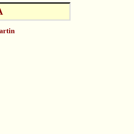
A
artin